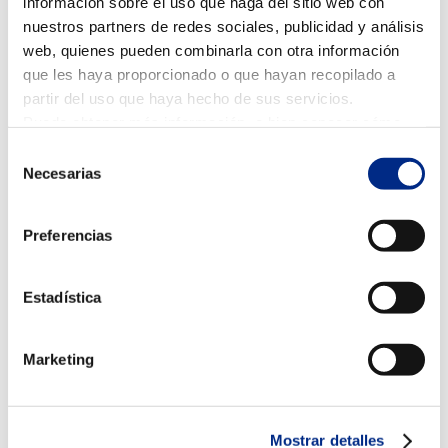
información sobre el uso que haga del sitio web con
nuestros partners de redes sociales, publicidad y análisis
web, quienes pueden combinarla con otra información
que les haya proporcionado o que hayan recopilado a
partir del uso que haya hecho de sus servicios.
Puede obtener más información, o bien conocer cómo
cambiar la configuración
AQUÍ.
Selección
Necesarias
de
consentimiento
Preferencias
Estadística
Marketing
Certificaciones y Acreditaciones
Mostrar detalles