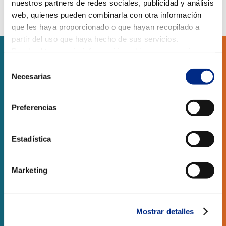
nuestros partners de redes sociales, publicidad y análisis
web, quienes pueden combinarla con otra información
que les haya proporcionado o que hayan recopilado a
partir del uso que haya hecho de sus servicios.
Puede obtener más información, o bien conocer cómo
cambiar la configuración
AQUÍ.
Selección
SERVICIOS
Necesarias
de
consentimiento
RESIDENCIAL
Preferencias
OBRA NUEVA
Estadística
LOCALES COMERCIALES
Marketing
CONTACTO
CLIMARFRICA S.L.
Mostrar detalles
Monasterio de Samos, 8 local