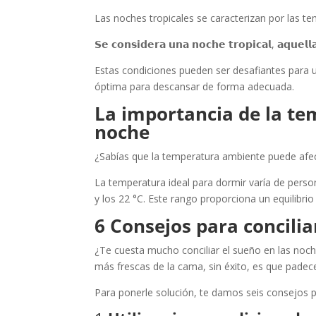
Las noches tropicales se caracterizan por las t
𝗦𝗲 𝗰𝗼𝗻𝘀𝗶𝗱𝗲𝗿𝗮 𝘂𝗻𝗮 𝗻𝗼𝗰𝗵𝗲 𝘁𝗿𝗼𝗽𝗶𝗰𝗮𝗹, 𝗮𝗾𝘂𝗲𝗹
Estas condiciones pueden ser desafiantes para 
óptima para descansar de forma adecuada.
La importancia de la te
noche
¿Sabías que la temperatura ambiente puede afect
La temperatura ideal para dormir varía de pers
y los 22 °C. Este rango proporciona un equilibr
6 Consejos para concilia
¿Te cuesta mucho conciliar el sueño en las noch
más frescas de la cama, sin éxito, es que padec
Para ponerle solución, te damos seis consejos 