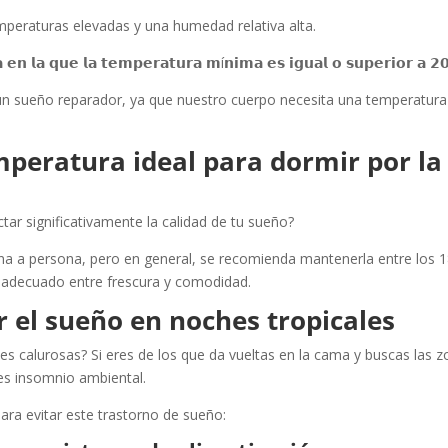
emperaturas elevadas y una humedad relativa alta.
𝗮 𝗲𝗻 𝗹𝗮 𝗾𝘂𝗲 𝗹𝗮 𝘁𝗲𝗺𝗽𝗲𝗿𝗮𝘁𝘂𝗿𝗮 𝗺í𝗻𝗶𝗺𝗮 𝗲𝘀 𝗶𝗴𝘂𝗮𝗹 𝗼 𝘀𝘂𝗽𝗲𝗿𝗶𝗼𝗿 𝗮 𝟮
un sueño reparador, ya que nuestro cuerpo necesita una temperatura
mperatura ideal para dormir por la
ar significativamente la calidad de tu sueño?
ona a persona, pero en general, se recomienda mantenerla entre los 1
io adecuado entre frescura y comodidad.
r el sueño en noches tropicales
es calurosas? Si eres de los que da vueltas en la cama y buscas las 
es insomnio ambiental.
para evitar este trastorno de sueño: