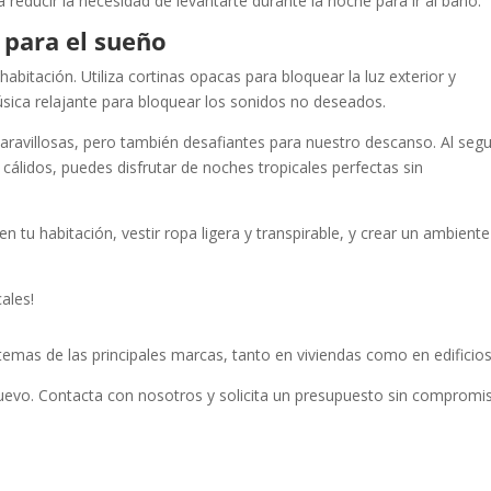
 reducir la necesidad de levantarte durante la noche para ir al baño.
 para el sueño
 habitación. Utiliza cortinas opacas para bloquear la luz exterior y
sica relajante para bloquear los sonidos no deseados.
ravillosas, pero también desafiantes para nuestro descanso. Al segu
 cálidos, puedes disfrutar de noches tropicales perfectas sin
tu habitación, vestir ropa ligera y transpirable, y crear un ambiente
ales!
temas de las principales marcas, tanto en viviendas como en edificios
uevo. Contacta con nosotros y solicita un presupuesto sin compromi