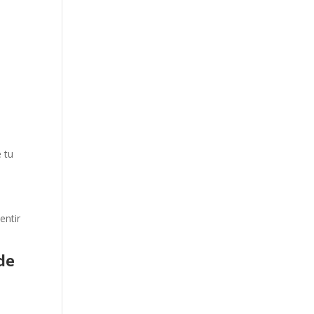
e tu
entir
de