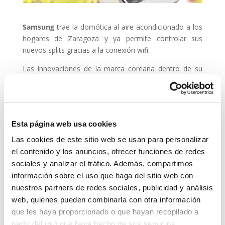
Samsung
trae la domótica al aire acondicionado a los
hogares de Zaragoza y ya permite controlar sus
nuevos splits gracias a la conexión wifi.
Las innovaciones de la marca coreana dentro de su
línea de aire acondicionado y sistemas de climatización
incluyen siempre una alta dosis de tecnología, que esta
vez viene dominada por la conectividad inteligente. De
esta forma,
Samsung
ha conseguido hacer que el
Esta página web usa cookies
usuario pueda controlar desde su smartphone toda la
climatización de su hogar.
Las cookies de este sitio web se usan para personalizar
el contenido y los anuncios, ofrecer funciones de redes
Además, los nuevos filtros antiparticulas favorecen
sociales y analizar el tráfico. Además, compartimos
una circulación de aire más puro y libre de
información sobre el uso que haga del sitio web con
microorganismos, generando unas condiciones ideales
nuestros partners de redes sociales, publicidad y análisis
para obtener la mejor calidad del aire de su hogar. A
web, quienes pueden combinarla con otra información
esto se suma un gran trabajo de diseño para mejorar
que les haya proporcionado o que hayan recopilado a
la belleza estética de sus aparatos, que ahora también
partir del uso que haya hecho de sus servicios.