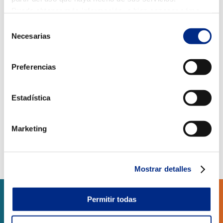
incorporan el cristal como materia prima para rematar
Puede obtener más información, o bien conocer cómo
sus acabados.
cambiar la configuración
AQUÍ.
Selección
Necesarias
de
consentimiento
Preferencias
Estadística
Marketing
Mostrar detalles
Permitir todas
SERVICIOS