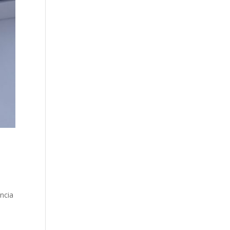
a
ncia