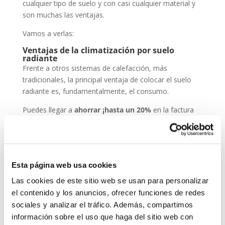
cualquier tipo de suelo y con casi cualquier material y
son muchas las ventajas.
Vamos a verlas:
Ventajas de la climatización por suelo
radiante
Frente a otros sistemas de calefacción, más
tradicionales, la principal ventaja de colocar el suelo
radiante es, fundamentalmente, el consumo.
Puedes llegar a
ahorrar ¡hasta un 20%
en la factura
de energía!
¿Por qué?
Porque este sistema necesita menos energía para la
Esta página web usa cookies
transmisión de calor. El agua que circula por radiadores
Las cookies de este sitio web se usan para personalizar
debe llegar a unos 80 °C, mientras que, por suelo
radiante, conectado a una caldera o a una bomba de
el contenido y los anuncios, ofrecer funciones de redes
calor, solo necesita llegar a unos 35 o 40°C.
sociales y analizar el tráfico. Además, compartimos
información sobre el uso que haga del sitio web con
Se trata de un
sistema invisible
. No ocupa espacio ni