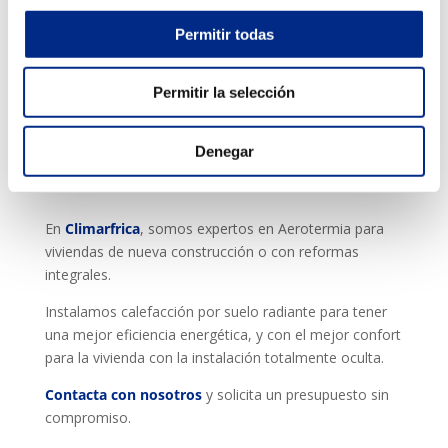
Tipos y capas del suelo radiante
Existen varios tipos de suelo radiante, como el suelo
Permitir todas
radiante por agua caliente, por agua fría, por hilo
eléctrico o folio radiante eléctrico.
Permitir la selección
En cuanto a las capas, encontramos en la parte más
superior el pavimento (el suelo que pisamos, una capa
Denegar
de mortero de cemento, las tuberías por donde pasará
el agua, el aislamiento térmico y un folio plástico.
En
Climarfrica
, somos expertos en Aerotermia para
viviendas de nueva construcción o con reformas
integrales.
Instalamos calefacción por suelo radiante para tener
una mejor eficiencia energética, y con el mejor confort
para la vivienda con la instalación totalmente oculta.
Contacta con nosotros
y solicita un presupuesto sin
compromiso.