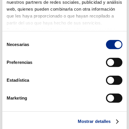
nuestros partners de redes sociales, publicidad y análisis
tienes que buscar un espacio para los equipos porque
web, quienes pueden combinarla con otra información
queda oculto bajo el suelo.
que les haya proporcionado o que hayan recopilado a
Crea un
ambiente más saludable
y
mayor confort
partir del uso que haya hecho de sus servicios.
porque siempre tienes una temperatura constante,
Puede obtener más información, o bien conocer cómo
que se distribuye de forma uniforme por toda la
cambiar la configuración
AQUÍ.
Selección
habitación.
Necesarias
de
consentimiento
Ofrece una
mayor seguridad
. Al no haber una fuente
de calor expuesta, evitas posibles accidentes con los
Preferencias
peques de la casa.
Un
ahorro importante en la instalación
ya que
Estadística
puede hacerse directamente debajo del suelo que
vamos a pisar, sin necesidad de otro tipo de fijación.
Marketing
Al tratarse de un sistema que funciona con agua,
además del gas, también puede calentarse mediante
geotermia,
aerotermia
o energía solar, por lo que se
trata de un
sistema eficiente y ecológico
.
Mostrar detalles