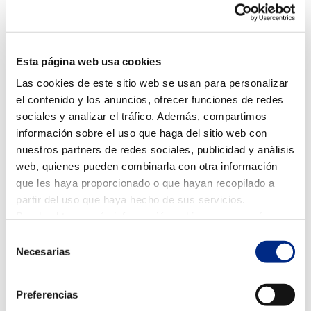
Esto provoca:
– Mayor consumo energético
Esta página web usa cookies
– Menor rendimiento
– Peor calidad del aire
Las cookies de este sitio web se usan para personalizar
– Limpiar o sustituir los filtros mejora la eficiencia y el
el contenido y los anuncios, ofrecer funciones de redes
confort en el espacio.
sociales y analizar el tráfico. Además, compartimos
información sobre el uso que haga del sitio web con
Comprobación del gas refrigerante
nuestros partners de redes sociales, publicidad y análisis
web, quienes pueden combinarla con otra información
El gas refrigerante es esencial para el funcionamiento
que les haya proporcionado o que hayan recopilado a
del sistema. Si el nivel es bajo o hay fugas, el equipo
partir del uso que haya hecho de sus servicios.
pierde capacidad de refrigeración y aumenta el
Puede obtener más información, o bien conocer cómo
consumo. Un sistema de climatización en Zaragoza
cambiar la configuración
AQUÍ.
Selección
bien mantenido garantiza un funcionamiento óptimo
Necesarias
de
durante todo el verano.
consentimiento
Preferencias
Ventilación y calidad del aire