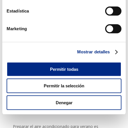
La Ventilación controlada en Zaragoza es clave para
Estadística
mantener un ambiente saludable. Renovar el aire sin
pérdidas energéticas mejora la calidad del aire interior
y reduce la carga térmica.
Marketing
Importancia del mantenimiento profesional
Mostrar detalles
Aunque puedes realizar tareas básicas, una revisión
profesional garantiza que el sistema esté preparado
para el verano.
Permitir todas
La Reparación Aire Acondicionado en Zaragoza debe
realizarse por técnicos especializados que aseguren el
Permitir la selección
correcto funcionamiento del equipo.
Denegar
En resumen
Preparar el aire acondicionado para verano es