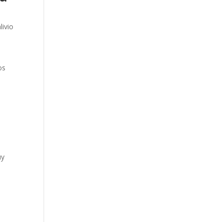
livio
os
uy