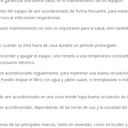
ra garantizar una buena salud, es el mantenimiento de los equipos.
nto del equipo de aire acondicionado de forma frecuente, para evitar
ovocar infecciones respiratorias.
 buen mantenimiento no solo es importante para la salud, sino tambi
o cuando se está fuera de casa durante un período prolongado.
encender y apagar el equipo, sino tenerlo a una temperatura constan
consumo eléctrico.
aire acondicionado regularmente, para mantener una buena circulació
. Puedes limpiar el filtro con agua y jabón suave, o reemplazado si es
e aire acondicionado en una zona donde haya buena circulación de a
aire acondicionado, dependiendo de las horas de uso y la suciedad del
mas de las principales marcas, tanto en viviendas, como en locales y