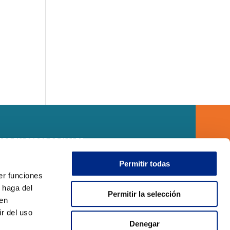
OS EN REDES SOCIALES
Permitir todas
er funciones
 haga del
Permitir la selección
den
r del uso
Denegar