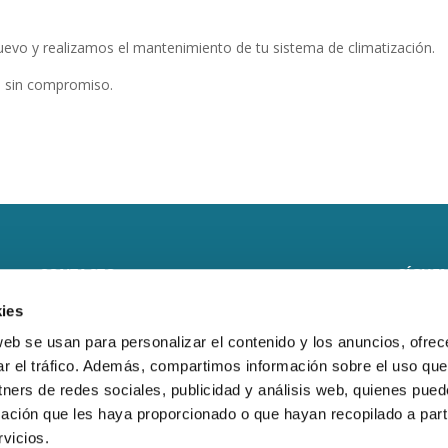
uevo y realizamos el mantenimiento de tu sistema de climatización.
o sin compromiso.
CONTACTO
SÍGUEN
ies
CLIMARFRICA S.L.
web se usan para personalizar el contenido y los anuncios, ofrec
Monasterio de Samos, 8 local
ar el tráfico. Además, compartimos información sobre el uso que
tners de redes sociales, publicidad y análisis web, quienes pue
50013 – Zaragoza
ación que les haya proporcionado o que hayan recopilado a parti
Teléfono:
(+34) 976 278 258
vicios.