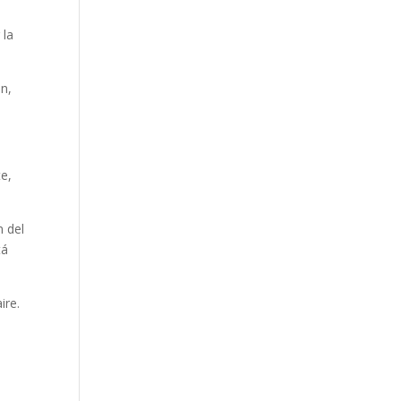
 la
én,
te,
n del
tá
ire.