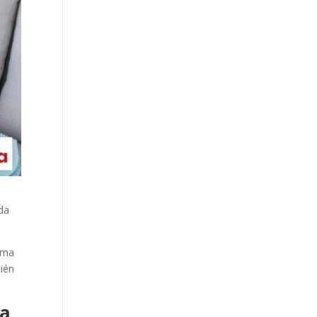
ida
lima
bién
ra