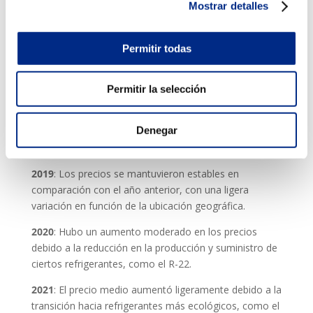
Mostrar detalles
Para que te hagas idea de la oscilación de precios, te
detallamos a continuación, los precios medios de la
carga de gas en España en los últimos cinco años,
Permitir todas
teniendo en cuenta los factores que te hemos
explicado anteriormente.
Permitir la selección
2018
: El precio medio de la carga de gas en un aparato
de aire acondicionado oscilaba entre 100 y 200 euros,
Denegar
dependiendo del tipo de refrigerante y el tamaño del
sistema.
2019
: Los precios se mantuvieron estables en
comparación con el año anterior, con una ligera
variación en función de la ubicación geográfica.
2020
: Hubo un aumento moderado en los precios
debido a la reducción en la producción y suministro de
ciertos refrigerantes, como el R-22.
2021
: El precio medio aumentó ligeramente debido a la
transición hacia refrigerantes más ecológicos, como el