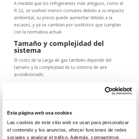
A medida que los refrigerantes más antiguos, como el
R-22, se vuelven menos comunes debido a su impacto
ambiental, su precio puede aumentar debido a la
escasez, y ya se cambian por sustitutos que cumplan
con la normativa actual.
Tamaño y complejidad del
sistema
El costo de la carga de gas también depende del
tamaño y la complejidad de tu sistema de aire
acondicionado.
Los sistemas más grandes o comerciales pueden
requerir más gas refrigerante y, por lo tanto, pueden
ser más costosos de recargar.
Disponibilidad y ubicación
Esta página web usa cookies
geográfica
Las cookies de este sitio web se usan para personalizar
La disponibilidad del gas refrigerante puede variar
el contenido y los anuncios, ofrecer funciones de redes
según la oferta y la demanda ya que depende de la
sociales y analizar el tráfico. Además, compartimos