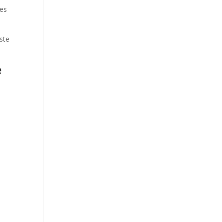
tes
ste
e