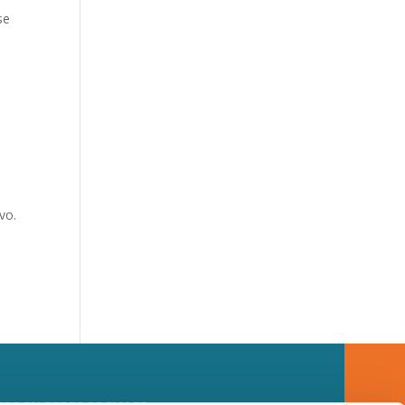
se
,
vo.