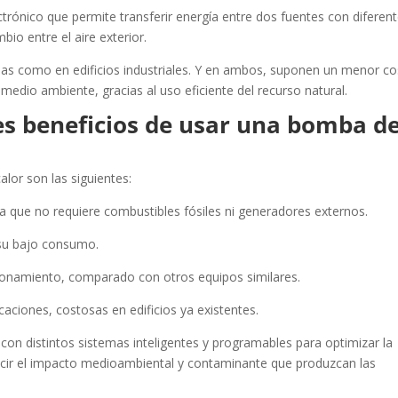
rónico que permite transferir energía entre dos fuentes con diferen
io entre el aire exterior.
ndas como en edificios industriales. Y en ambos, suponen un menor co
edio ambiente, gracias al uso eficiente del recurso natural.
les beneficios de usar una bomba d
lor son las siguientes:
 ya que no requiere combustibles fósiles ni generadores externos.
su bajo consumo.
ionamiento, comparado con otros equipos similares.
caciones, costosas en edificios ya existentes.
con distintos sistemas inteligentes y programables para optimizar la
ducir el impacto medioambiental y contaminante que produzcan las
al.