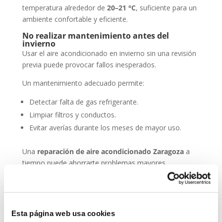
temperatura alrededor de
20–21 °C
, suficiente para un
ambiente confortable y eficiente.
No realizar mantenimiento antes del
invierno
Usar el aire acondicionado en invierno sin una revisión
previa puede provocar fallos inesperados.
Un mantenimiento adecuado permite:
Detectar falta de gas refrigerante.
Limpiar filtros y conductos.
Evitar averías durante los meses de mayor uso.
Una
reparación de aire acondicionado Zaragoza
a
tiempo puede ahorrarte problemas mayores.
Filtros sucios y caudal de aire insuficiente
Los filtros sucios reducen la eficiencia del sistema y
hacen que el aire caliente no se distribuya
correctamente.
Esta página web usa cookies