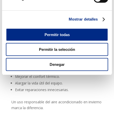
Zaragoza
diseñadas específicamente para cada uso.
No aprovechar la aerotermia
La
aerotermia Zaragoza
es una de las soluciones más
Mostrar detalles
eficientes para calefactar en invierno. Permite obtener
calefacción con un consumo muy inferior al de
sistemas tradicionales.
Permitir todas
Si tu instalación lo permite, es una alternativa
sostenible y rentable a medio y largo plazo.
Permitir la selección
En resumen
Evitar estos errores te ayudará a:
Denegar
Reducir el consumo energético.
Mejorar el confort térmico.
Alargar la vida útil del equipo.
Evitar reparaciones innecesarias.
Un uso responsable del aire acondicionado en invierno
marca la diferencia.