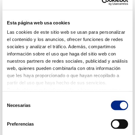
ofrecer el mismo nivel de confort. Esto se traduce en
mayores emisiones y más gasto económico.
Refrigerantes contaminantes
Esta página web usa cookies
Las cookies de este sitio web se usan para personalizar
Algunos refrigerantes tienen un alto potencial de
el contenido y los anuncios, ofrecer funciones de redes
calentamiento global. Una mala gestión o fugas que
sociales y analizar el tráfico. Además, compartimos
incrementan la huella ambiental.
información sobre el uso que haga del sitio web con
Falta de mantenimiento
nuestros partners de redes sociales, publicidad y análisis
Filtros sucios, unidades obstruidas o revisiones
web, quienes pueden combinarla con otra información
inexistentes hacen que el equipo trabaje forzado,
que les haya proporcionado o que hayan recopilado a
aumentando el consumo energético.
partir del uso que haya hecho de sus servicios.
Puede obtener más información, o bien conocer cómo
Uso inadecuado
cambiar la configuración
AQUÍ.
Selección
Temperaturas extremas, funcionamiento continuo sin
Necesarias
de
control o mala programación elevan el impacto
consentimiento
ambiental.
Preferencias
Cómo reducir la huella de carbono en viviendas
y empresas