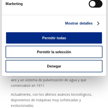
Marketing
En 1741, Stephen Hale y Martin Friewald ventilaron las
habitaciones de una clínica, mediante una máquina
cuyas palas eran de molino.
Mostrar detalles
En 1842, Lord Kelvin desarrolló un método que sería
algo parecido a lo que conocemos actualmente como
aire acondicionado. Consistía en un sistema frigorífico
Permitir todas
hermético en el que se absorbía el calor del ambiente,
a través de un gas refrigerante.
Permitir la selección
Pero a quien se le considera el inventor del aire
acondicionado, tal y como lo conocemos actualmente,
Denegar
es Willis Haviland Carrier, quien en 1904, creó un
aparato de aire acondicionado central, con filtro de
aire y un sistema de pulverización de agua y que
comercializó en 1911.
Actualmente, con los últimos avances tecnológicos,
disponemos de máquinas muy sofisticadas y
evolucionadas.