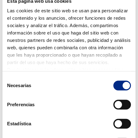
Esta página web usa cookies
En la Edad Media y, más concretamente, en la
Península Ibérica, se empezaron a usar procesos
Las cookies de este sitio web se usan para personalizar
químicos que conseguían reducir la temperatura. Un
el contenido y los anuncios, ofrecer funciones de redes
ejemplo de estos procesos, era la mezcla de nitrato
sociales y analizar el tráfico. Además, compartimos
sódico y nitrato de potasio en agua.
información sobre el uso que haga del sitio web con
nuestros partners de redes sociales, publicidad y análisis
En el siglo XVI, se descubrió que el agua se podía
web, quienes pueden combinarla con otra información
congelar mezclándola con sal.
que les haya proporcionado o que hayan recopilado a
En 1715 Fahrenheit, a través de una mezcla de nieve y
partir del uso que haya hecho de sus servicios.
nitrato amónico, consiguió establecer el cero del
Puede obtener más información, o bien conocer cómo
termómetro.
cambiar la configuración
AQUÍ.
Selección
El aire acondicionado en la edad
Necesarias
de
contemporánea
consentimiento
Otros métodos utilizados en la edad moderna, fueron,
por ejemplo, dejar hervir al vacío parcial el
éter etílico
Preferencias
o dejando el -eter al aire para conseguir hielo artificial.
También se descubrieron propiedades termodinámicas
Estadística
del dióxido de carbono y el amoníaco como
refrigerantes.