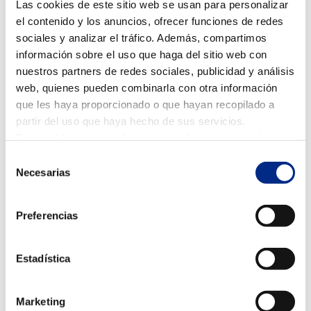
un funcionamiento óptimo de tus equipos de
Las cookies de este sitio web se usan para personalizar
climatización.
el contenido y los anuncios, ofrecer funciones de redes
sociales y analizar el tráfico. Además, compartimos
Confía en Climarfrica para el
mantenimiento de tu sistema de
información sobre el uso que haga del sitio web con
climatización
nuestros partners de redes sociales, publicidad y análisis
En Climarfrica, somos especialistas en la instalación,
web, quienes pueden combinarla con otra información
mantenimiento y reparación de sistemas de aire
que les haya proporcionado o que hayan recopilado a
acondicionado, sistemas de climatización, aerotermia
partir del uso que haya hecho de sus servicios.
y ventilación mecánica controlada en Zaragoza y sus
Puede obtener más información, o bien conocer cómo
alrededores. Nos encargamos de mantener en
cambiar la configuración
AQUÍ.
perfecto estado el aceite dieléctrico de tus
Selección
Necesarias
transformadores eléctricos para que puedas disfrutar
de
de un ambiente confortable y seguro en tu hogar o
consentimiento
negocio.
Preferencias
Si necesitas realizar una reparación en tu sistema de
aire acondicionado o climatización, no dudes en
Estadística
contactar con nosotros. Solicita un presupuesto sin
compromiso y deja en manos de nuestros expertos el
cuidado de tus equipos de climatización.
Marketing