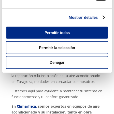
Confía en Climarfrica para garantizar la
eficiencia y durabilidad de tus sistemas de
climatización. ¡Contáctanos ya!
Alargar la vida útil de tu aire acondicionado es
Mostrar detalles
fundamental para garantizar su rendimiento y
eficiencia a largo plazo.
Permitir todas
Siguiendo estos consejos simples pero efectivos,
podrás mantener tu sistema de climatización en
Permitir la selección
óptimas condiciones y disfrutar de un ambiente fresco
y confortable en tu hogar o negocio durante toda la
temporada estival.
Denegar
Y recuerda, si necesitas ayuda con el mantenimiento,
la reparación o la instalación de tu aire acondicionado
en Zaragoza, no dudes en contactar con nosotros.
Estamos aquí para ayudarte a mantener tu sistema en
funcionamiento y tu confort garantizado.
En
Climarfrica,
somos expertos en equipos de aire
acondicionado y su instalación, tanto en obra