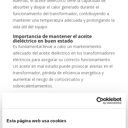
Además, el aceite dieléctrico tiene la capacidad de
absorber y disipar el calor generado durante el
funcionamiento del transformador, contribuyendo a
mantener una temperatura adecuada y prolongando la
vida útil del equipo.
Importancia de mantener el aceite
dieléctrico en buen estado
Es fundamental llevar a cabo un mantenimiento
adecuado del aceite dieléctrico en los transformadores
eléctricos para asegurar su correcto funcionamiento.
Un aceite en mal estado puede provocar averías en el
transformador, pérdida de eficiencia energética y
aumentar el riesgo de cortocircuitos y
sobrecalentamientos.
En Climarfrica, contamos con un equipo de expertos
en sistemas de climatización y aire acondicionado que
pueden asesorarte sobre la importancia de mantener
el aceite dieléctrico en buen estado y realizar las
Esta página web usa cookies
labores de mantenimiento necesarias para garantizar