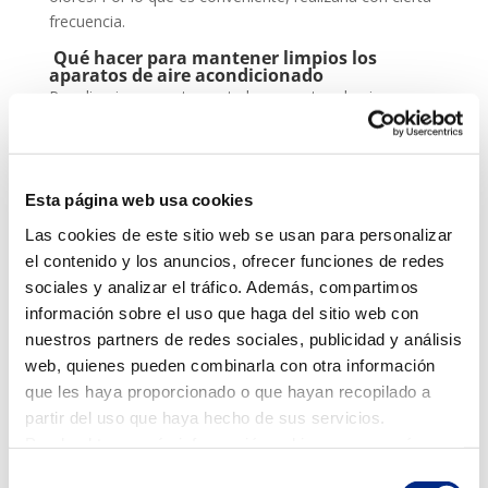
frecuencia.
Qué hacer para mantener limpios los
aparatos de aire acondicionado
Para limpiar correctamente los aparatos de aire
acondicionado, debes tener en cuenta los siguientes
elementos:
1.
Limpiar los filtros
Esta página web usa cookies
Las unidades exteriores no tienen filtros. Solo tienen
Las cookies de este sitio web se usan para personalizar
filtros las unidades interiores.
el contenido y los anuncios, ofrecer funciones de redes
El split, debe estar perfectamente limpio para que
sociales y analizar el tráfico. Además, compartimos
funcione correctamente. Y también debes
información sobre el uso que haga del sitio web con
desinfectarlo para realizar un buen mantenimiento y
nuestros partners de redes sociales, publicidad y análisis
que esté libre de bacterias.
web, quienes pueden combinarla con otra información
que les haya proporcionado o que hayan recopilado a
Para limpiar los filtros, puedes usar un aspirador para
partir del uso que haya hecho de sus servicios.
eliminar el polvo y un trapo húmedo para retirar los
Puede obtener más información, o bien conocer cómo
restos.
cambiar la configuración
AQUÍ.
Selección