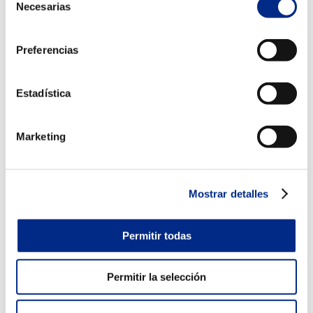
¿Cada cuanto tiempo?
Necesarias
de
consentimiento
Se recomienda limpiarlos, al menos, una vez al año.
2.
Limpiar la batería de la
Preferencias
máquina exterior
La
contaminación
es uno de los factores que más
Estadística
afectan a la batería de la unidad exterior.
El grado de suciedad, dependerá mucho de dónde y
Marketing
cómo se encuentre la máquina.
No es lo mismo que esté completamente expuesta,
que si está protegida dentro de alguna terraza, o si
Mostrar detalles
está cubierta cuando no la usamos.
La limpieza de las baterías hay que realizarla con
Permitir todas
mucho cuidado y sin apretar. Tampoco hay que usar
agua a presión.
Permitir la selección
Al tratarse de una operación un tanto delicada, en
Climarfrica te recomendamos que la limpieza la realice