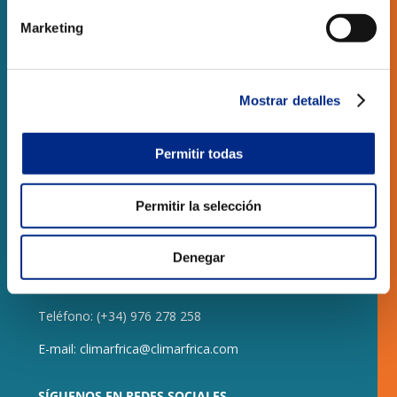
Marketing
RESIDENCIAL
OBRA NUEVA
Mostrar detalles
LOCALES COMERCIALES
Permitir todas
CONTACTO
Permitir la selección
CLIMARFRICA S.L.
Monasterio de Samos, 8 local
Denegar
50013 – Zaragoza
Teléfono:
(+34) 976 278 258
E-mail:
climarfrica@climarfrica.com
SÍGUENOS EN REDES SOCIALES