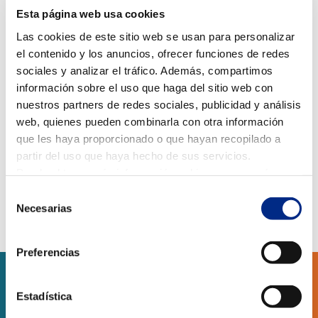
Esta página web usa cookies
Las cookies de este sitio web se usan para personalizar
el contenido y los anuncios, ofrecer funciones de redes
sociales y analizar el tráfico. Además, compartimos
información sobre el uso que haga del sitio web con
nuestros partners de redes sociales, publicidad y análisis
Actualización de las tarifas de Aire Acondicionado de
web, quienes pueden combinarla con otra información
Daikin España para este año 2016
que les haya proporcionado o que hayan recopilado a
partir del uso que haya hecho de sus servicios.
Link:
https://es.scribd.com/doc/293429913/Daikin-
Puede obtener más información, o bien conocer cómo
Tarifa-2016-Aire-Acondicionado
cambiar la configuración
AQUÍ.
Selección
Necesarias
de
consentimiento
Preferencias
Estadística
SERVICIOS