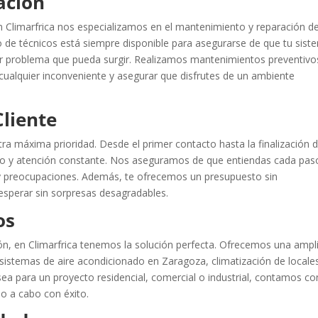
ación
n Climarfrica nos especializamos en el mantenimiento y reparación d
 de técnicos está siempre disponible para asegurarse de que tu sist
er problema que pueda surgir. Realizamos mantenimientos preventivo
 cualquier inconveniente y asegurar que disfrutes de un ambiente
Cliente
estra máxima prioridad. Desde el primer contacto hasta la finalización d
do y atención constante. Nos aseguramos de que entiendas cada pas
y preocupaciones. Además, te ofrecemos un presupuesto sin
sperar sin sorpresas desagradables.
os
ón, en Climarfrica tenemos la solución perfecta. Ofrecemos una ampl
 sistemas de aire acondicionado en Zaragoza, climatización de locale
sea para un proyecto residencial, comercial o industrial, contamos co
lo a cabo con éxito.