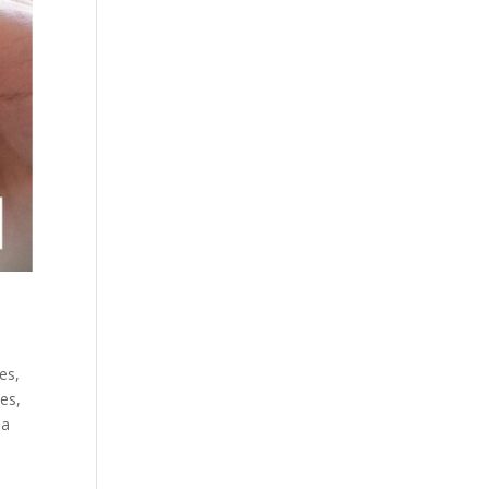
es,
les,
la