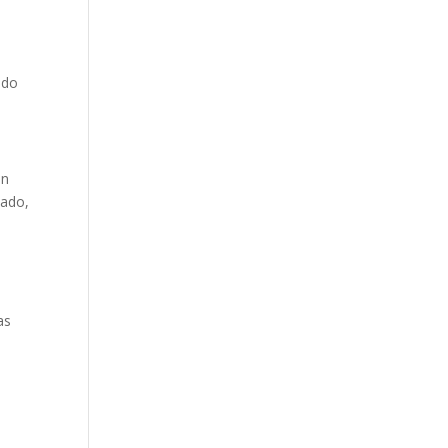
ado
ón
nado,
as
a