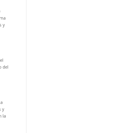
e
ema
s y
el
o del
ia
s y
n la