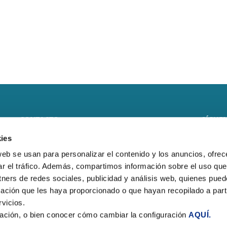
CONTACTO
SÍGUEN
ies
CLIMARFRICA S.L.
web se usan para personalizar el contenido y los anuncios, ofrec
Monasterio de Samos, 8 local
ar el tráfico. Además, compartimos información sobre el uso que
tners de redes sociales, publicidad y análisis web, quienes pue
50013 – Zaragoza
ación que les haya proporcionado o que hayan recopilado a parti
Teléfono:
(+34) 976 278 258
vicios.
ación, o bien conocer cómo cambiar la configuración
AQUÍ.
E-mail:
climarfrica@climarfrica.com