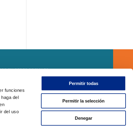
OS EN REDES SOCIALES
Permitir todas
er funciones
 haga del
Permitir la selección
den
r del uso
Denegar