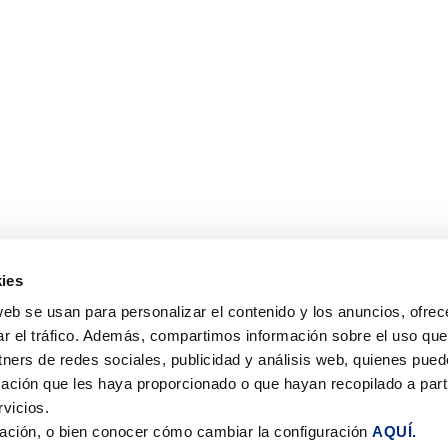
ies
web se usan para personalizar el contenido y los anuncios, ofrec
CONTACTO
SÍGUEN
ar el tráfico. Además, compartimos información sobre el uso que
tners de redes sociales, publicidad y análisis web, quienes pue
CLIMARFRICA S.L.
ación que les haya proporcionado o que hayan recopilado a parti
Monasterio de Samos, 8 local
vicios.
ación, o bien conocer cómo cambiar la configuración
AQUÍ.
50013 – Zaragoza