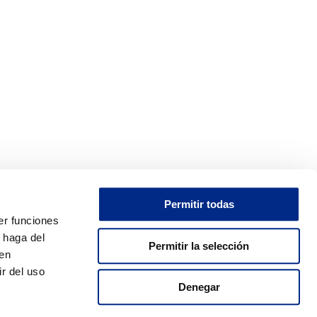
Permitir todas
er funciones
OS EN REDES SOCIALES
 haga del
Permitir la selección
den
r del uso
Denegar