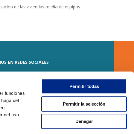
izacion de las viviendas mediante equipos
OS EN REDES SOCIALES
Permitir todas
er funciones
 haga del
Permitir la selección
den
r del uso
Denegar