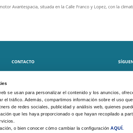
tor Avantespacia, situada en la Calle Franco y Lopez, con la climat
CONTACTO
SÍGUEN
CLIMARFRICA S.L.
ies
Monasterio de Samos, 8 local
web se usan para personalizar el contenido y los anuncios, ofrec
50013 – Zaragoza
ar el tráfico. Además, compartimos información sobre el uso que
tners de redes sociales, publicidad y análisis web, quienes pue
Teléfono:
(+34) 976 278 258
ación que les haya proporcionado o que hayan recopilado a parti
E-mail:
climarfrica@climarfrica.com
vicios.
ación, o bien conocer cómo cambiar la configuración
AQUÍ.