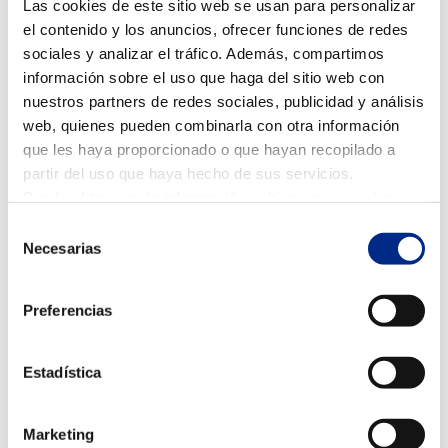
Las cookies de este sitio web se usan para personalizar
además queda suplementado con el recuperador de
el contenido y los anuncios, ofrecer funciones de redes
aire de la marca
Giser
, para dar una calidad de aire
sociales y analizar el tráfico. Además, compartimos
óptima para el perfecto confort y cumpliendo con la
información sobre el uso que haga del sitio web con
normativa.
nuestros partners de redes sociales, publicidad y análisis
web, quienes pueden combinarla con otra información
que les haya proporcionado o que hayan recopilado a
partir del uso que haya hecho de sus servicios.
Puede obtener más información, o bien conocer cómo
cambiar la configuración
AQUÍ.
Selección
Necesarias
de
consentimiento
Preferencias
Estadística
Marketing