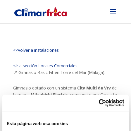
<<Volver a instalaciones
<Ir a sección Locales Comerciales
📍 Gimnasio Basic Fit en Torre del Mar (Málaga).
Gimnasio dotado con un sistema
City Multi de Vrv
de
la marca
Mitsubishi Electric
, compuesto por Cassette
de techo con instalación vista, así como equipos de
conductos, para la zona alta del local, mediante la
climatización con conductos de chapa mediante
toberas y rejillas integradas en la chapa, dando un
Esta página web usa cookies
perfecto confort para este tipo de instalaciones, que