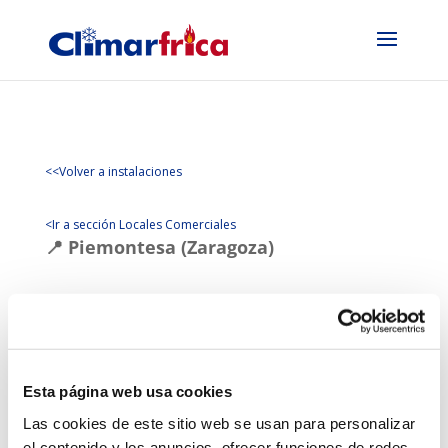
<<Volver a instalaciones
<Ir a sección Locales Comerciales
📍 Piemontesa (Zaragoza)
Nuevo local climatizado, de la franquicia
Piemontesa
Francisco Vitoria, Zaragoza.
Tras el cierre del local en Puerto Venecia se pasa al
centro con un local totalmente climatizado mediante
Esta página web usa cookies
un equipo
centrifugo inverter
de la Marca
Hitecsa
y
Las cookies de este sitio web se usan para personalizar
un
recuperador Tecna
, para dar un confort tanto
el contenido y los anuncios, ofrecer funciones de redes