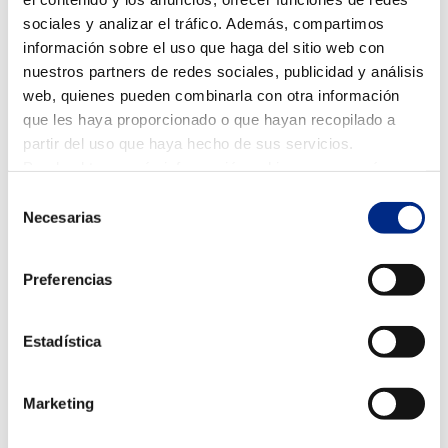
Térmico como de calidad de aire en este local mítico
sociales y analizar el tráfico. Además, compartimos
de Zaragoza, donde siempre ha habido un local
información sobre el uso que haga del sitio web con
temático italiano, tras el cierre del mítico Trastevere.
nuestros partners de redes sociales, publicidad y análisis
web, quienes pueden combinarla con otra información
que les haya proporcionado o que hayan recopilado a
partir del uso que haya hecho de sus servicios.
Puede obtener más información, o bien conocer cómo
cambiar la configuración
AQUÍ.
Selección
Necesarias
de
consentimiento
Preferencias
Estadística
Marketing