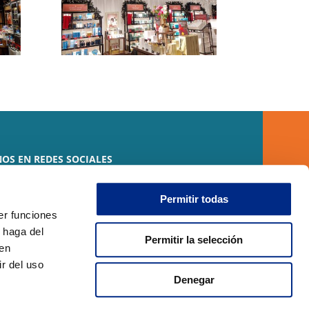
OS EN REDES SOCIALES
Permitir todas
er funciones
 haga del
Permitir la selección
den
r del uso
Denegar