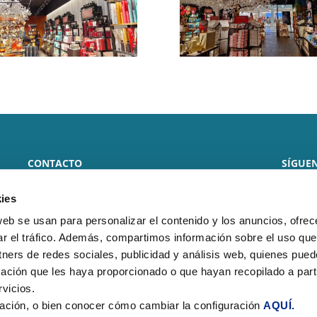
CONTACTO
SÍGUEN
CLIMARFRICA S.L.
ies
web se usan para personalizar el contenido y los anuncios, ofrec
Monasterio de Samos, 8 local
ar el tráfico. Además, compartimos información sobre el uso que
50013 – Zaragoza
tners de redes sociales, publicidad y análisis web, quienes pue
ación que les haya proporcionado o que hayan recopilado a parti
Teléfono:
(+34) 976 278 258
vicios.
E-mail:
climarfrica@climarfrica.com
ación, o bien conocer cómo cambiar la configuración
AQUÍ.