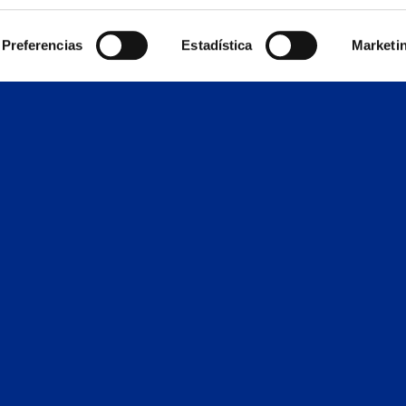
l centro de Lérida, mediante
climatización
de
Preferencias
Estadística
Marketi
uctos y difusión, asi como cortina de aire y