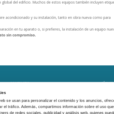
 global del edificio. Muchos de estos equipos también incluyen etiqu
ire acondicionado y su instalación, tanto en obra nueva como para
ación en tu aparato o, si prefieres, la instalación de un equipo nue
esto sin compromiso.
CONTACTO
SÍGUEN
ies
CLIMARFRICA S.L.
web se usan para personalizar el contenido y los anuncios, ofrec
Monasterio de Samos, 8 local
ar el tráfico. Además, compartimos información sobre el uso que
tners de redes sociales, publicidad y análisis web, quienes pue