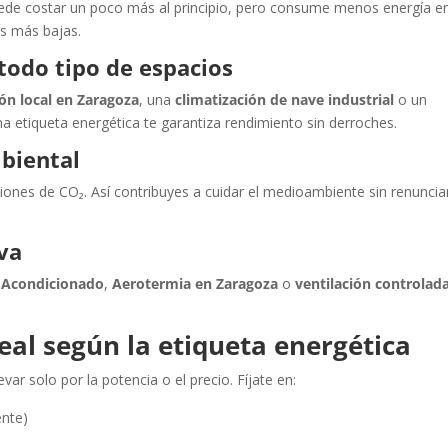
uede costar un poco más al principio, pero consume menos energía e
as más bajas.
 todo tipo de espacios
ión local en Zaragoza
, una
climatización de nave industrial
o un
a etiqueta energética te garantiza rendimiento sin derroches.
biental
es de CO₂. Así contribuyes a cuidar el medioambiente sin renunciar
va
 Acondicionado
,
Aerotermia en Zaragoza
o
ventilación controlad
eal según la etiqueta energética
var solo por la potencia o el precio. Fíjate en:
ente)