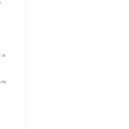
n
 al
a
de