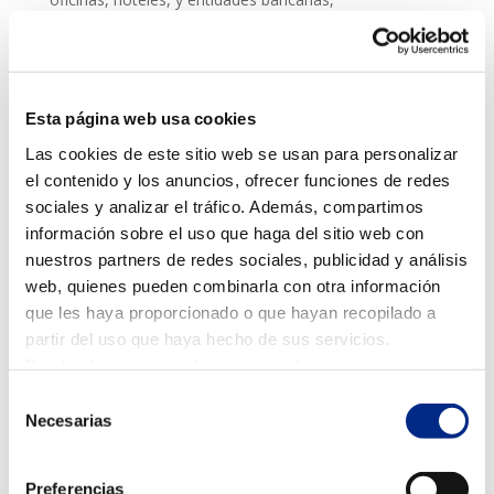
Pero el sistema VRV ofrece muchas más ventajas:
Instalación fácil y sencilla
Esta página web usa cookies
Al tratarse de un sistema modular, la instalación es
Las cookies de este sitio web se usan para personalizar
muy sencilla. Además, las máquinas no son muy
el contenido y los anuncios, ofrecer funciones de redes
pesadas, por lo que todavía resulta más fácil llevarla a
sociales y analizar el tráfico. Además, compartimos
cabo, pero siempre por personal cualificado por
información sobre el uso que haga del sitio web con
tratarse de instalaciones con gas refrigerante.
nuestros partners de redes sociales, publicidad y análisis
En la mayoría de marcas es R-410ª y, en algunas más
web, quienes pueden combinarla con otra información
avanzadas, este sistema ya se puede con R-32 en
que les haya proporcionado o que hayan recopilado a
todas las potencias, adaptando sus máquinas a la
partir del uso que haya hecho de sus servicios.
normativa más estricta de dicho gas, pero más
Puede obtener más información, o bien conocer cómo
eficiente, con mejor GWP y, por lo tanto, menor
cambiar la configuración
AQUÍ.
Selección
contaminación en caso de fuga y menor tasa por
Necesarias
de
reposición.
consentimiento
Ahorro económico.
Preferencias