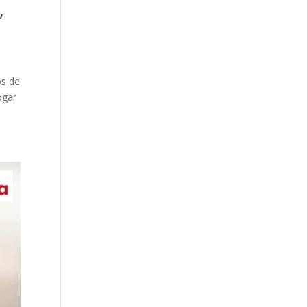
,
os de
ogar