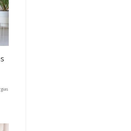
as
rgias