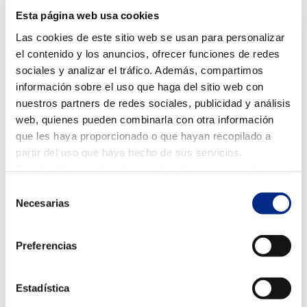
Dic 19, 2023
|
Novedades
,
Sostenibilidad y eficiencia
Esta página web usa cookies
energética
Las cookies de este sitio web se usan para personalizar
En Zaragoza, una ciudad que experimenta
el contenido y los anuncios, ofrecer funciones de redes
temperaturas extremas tanto en invierno como en
sociales y analizar el tráfico. Además, compartimos
verano, la climatización y el aire acondicionado se han
información sobre el uso que haga del sitio web con
convertido en elementos esenciales en nuestros
nuestros partners de redes sociales, publicidad y análisis
hogares. Sin embargo, en medio de la creciente
web, quienes pueden combinarla con otra información
preocupación por el cambio...
que les haya proporcionado o que hayan recopilado a
partir del uso que haya hecho de sus servicios.
Puede obtener más información, o bien conocer cómo
cambiar la configuración
AQUÍ.
Selección
Necesarias
de
consentimiento
Preferencias
Estadística