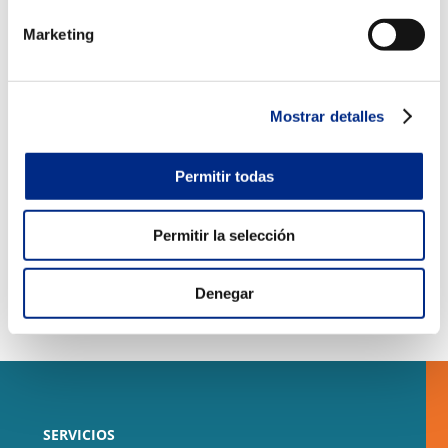
La importancia de la climatización para la
Marketing
sostenibilidad de un edificio.
Jul 13, 2022
|
Novedades
,
Sostenibilidad y eficiencia
energética
Mostrar detalles
La climatización es muy importante para la
sostenibilidad de un edificio. ¿Sabes por qué y qué
Permitir todas
medidas puedes tomar para que tu vivienda sea lo
más sostenible y eficiente posible? Sostenibilidad y
eficiencia energética. ¿Cuál es la diferencia? A menudo
Permitir la selección
se confunden...
Denegar
SERVICIOS