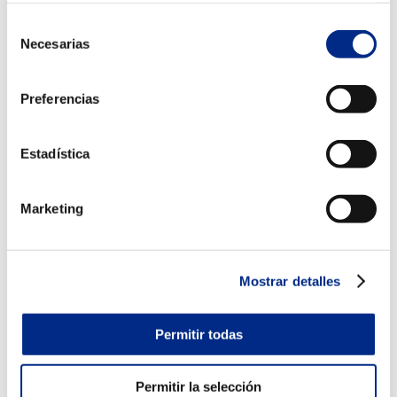
lo que Debes Saber en 2025
Abr 12, 2025
|
Aerotermia
,
Aire Acondicionado
,
cambiar la configuración
AQUÍ.
Selección
Climatización
,
Novedades
Necesarias
de
consentimiento
Si estás pensando en instalar o actualizar un sistema
de aire acondicionado en Zaragoza, conoce la
Preferencias
normativa de climatización vigente en Zaragoza en
materia de climatización. Cumplir con la legislación no
Estadística
solo evita sanciones, sino que también garantiza tu
seguridad,...
Marketing
Mostrar detalles
Permitir todas
Permitir la selección