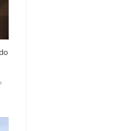
ado
e
o