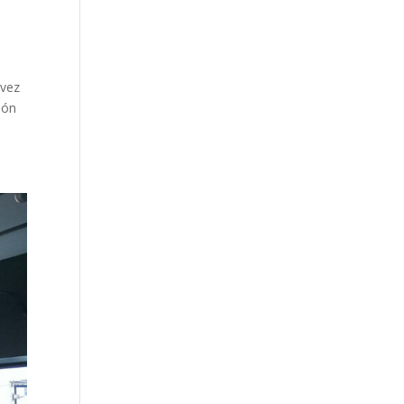
 vez
ión