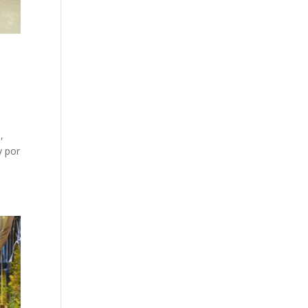
,
y por