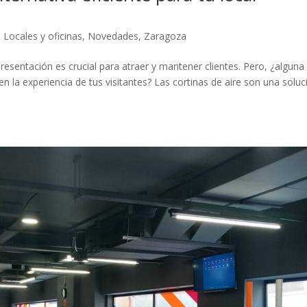
,
Locales y oficinas
,
Novedades
,
Zaragoza
resentación es crucial para atraer y mantener clientes. Pero, ¿alguna
 la experiencia de tus visitantes? Las cortinas de aire son una soluc