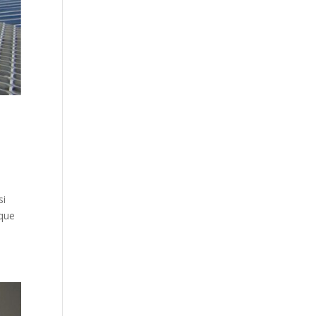
si
 que