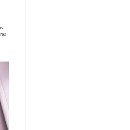
as
oras