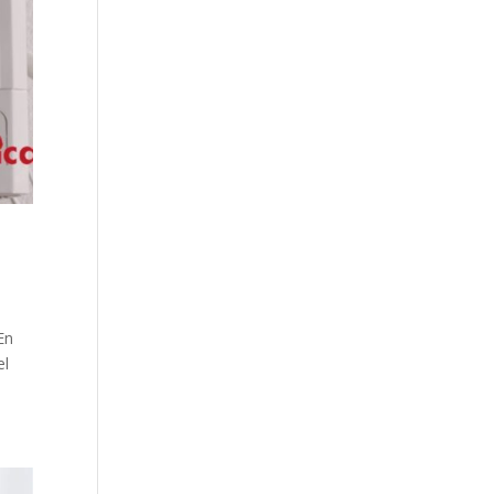
En
el