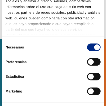
sociales y analizar el tráfico. Además, compartimos
información sobre el uso que haga del sitio web con
nuestros partners de redes sociales, publicidad y análisis
web, quienes pueden combinarla con otra información
que les haya proporcionado o que hayan recopilado a
partir del uso que haya hecho de sus servicios.
Puede obtener más información, o bien conocer cómo
cambiar la configuración
AQUÍ.
Selección
Necesarias
de
consentimiento
SERVICIOS
Preferencias
RESIDENCIAL
Estadística
OBRA NUEVA
Marketing
LOCALES COMERCIALES