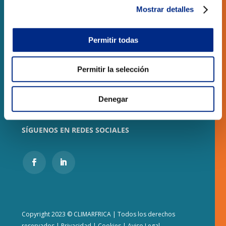
CONTACTO
Mostrar detalles
CLIMARFRICA S.L.
Permitir todas
Monasterio de Samos, 8 local
50013 – Zaragoza
Permitir la selección
Teléfono:
(+34) 976 278 258
Denegar
E-mail:
climarfrica@climarfrica.com
SÍGUENOS EN REDES SOCIALES
Copyright 2023 © CLIMARFRICA | Todos los derechos
reservados
|
Privacidad
|
Cookies
|
Aviso Legal