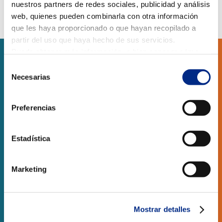
nuestros partners de redes sociales, publicidad y análisis
web, quienes pueden combinarla con otra información
que les haya proporcionado o que hayan recopilado a
partir del uso que haya hecho de sus servicios.
Puede obtener más información, o bien conocer cómo
cambiar la configuración
AQUÍ.
Selección
SERVICIOS
Necesarias
de
consentimiento
RESIDENCIAL
Preferencias
OBRA NUEVA
Estadística
LOCALES COMERCIALES
Marketing
CONTACTO
CLIMARFRICA S.L.
Mostrar detalles