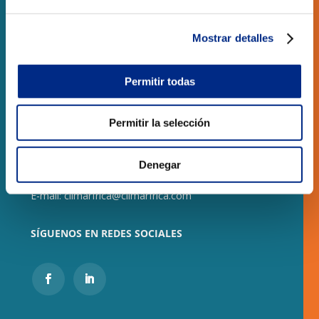
LOCALES COMERCIALES
Mostrar detalles
CONTACTO
Permitir todas
CLIMARFRICA S.L.
Monasterio de Samos, 8 local
Permitir la selección
50013 – Zaragoza
Denegar
Teléfono:
(+34) 976 278 258
E-mail:
climarfrica@climarfrica.com
SÍGUENOS EN REDES SOCIALES