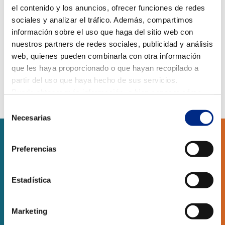
el contenido y los anuncios, ofrecer funciones de redes
Pasas mucho tiempo en espacios cerrados, ya sea en
sociales y analizar el tráfico. Además, compartimos
tu casa, en tu lugar de trabajo o incluso en espacios de
información sobre el uso que haga del sitio web con
ocio, pero en ocasiones, los edificios pueden estar
nuestros partners de redes sociales, publicidad y análisis
afectados por el denominado «Síndrome del Edificio
web, quienes pueden combinarla con otra información
Enfermo». Si quieres saber qué es y cuáles son las...
que les haya proporcionado o que hayan recopilado a
partir del uso que haya hecho de sus servicios.
Puede obtener más información, o bien conocer cómo
cambiar la configuración
AQUÍ.
Selección
Necesarias
de
consentimiento
Preferencias
SERVICIOS
Estadística
RESIDENCIAL
OBRA NUEVA
Marketing