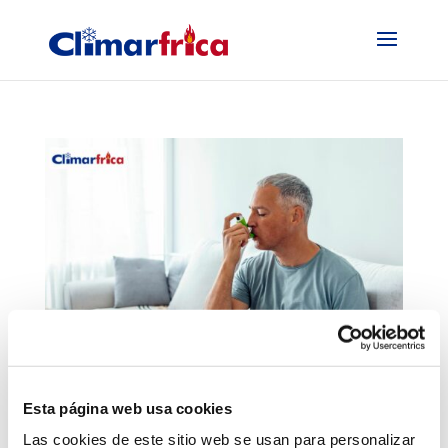
¿Sabes qué es el Síndrome del Edificio Enfermo
y cuáles son sus causas?
Esta página web usa cookies
Jun 8, 2023
|
Mantenimiento aire acondicionado
,
Novedades
Las cookies de este sitio web se usan para personalizar