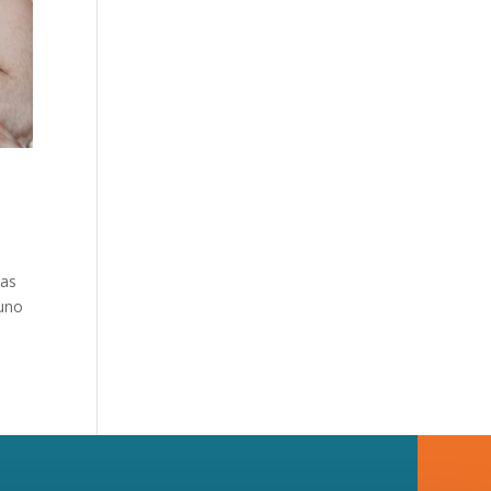
las
 uno