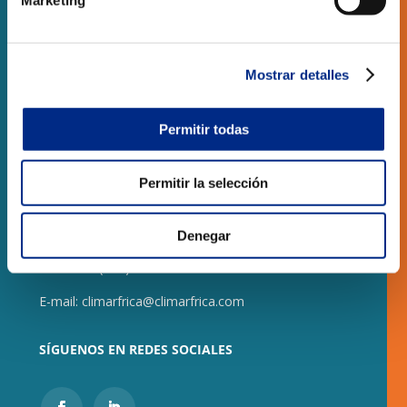
Marketing
OBRA NUEVA
LOCALES COMERCIALES
Mostrar detalles
CONTACTO
Permitir todas
CLIMARFRICA S.L.
Permitir la selección
Monasterio de Samos, 8 local
50013 – Zaragoza
Denegar
Teléfono:
(+34) 976 278 258
E-mail:
climarfrica@climarfrica.com
SÍGUENOS EN REDES SOCIALES