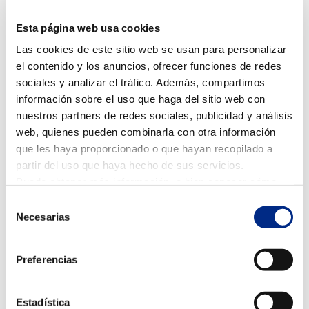
Errores comunes al usar el aire acondicionado
en invierno y cómo evitarlos
Esta página web usa cookies
Ene 30, 2026
|
Mantenimiento aire acondicionado
Las cookies de este sitio web se usan para personalizar
el contenido y los anuncios, ofrecer funciones de redes
El aire acondicionado no es solo para el verano. Cada
sociales y analizar el tráfico. Además, compartimos
vez más viviendas y locales utilizan estos equipos para
calefactar durante el invierno gracias a la bomba de
información sobre el uso que haga del sitio web con
calor. Sin embargo, un uso incorrecto puede provocar
nuestros partners de redes sociales, publicidad y análisis
un mayor consumo, menor confort e incluso averías....
web, quienes pueden combinarla con otra información
que les haya proporcionado o que hayan recopilado a
partir del uso que haya hecho de sus servicios.
Puede obtener más información, o bien conocer cómo
cambiar la configuración
AQUÍ.
Selección
Necesarias
de
consentimiento
Preferencias
Estadística