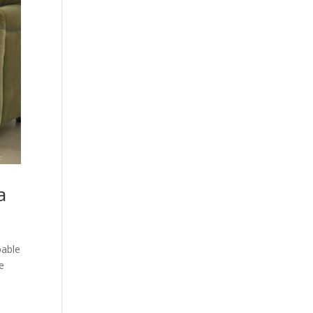
a
bable
e