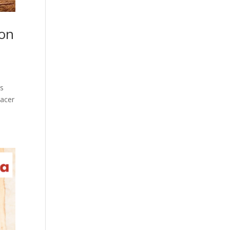
con
es
hacer