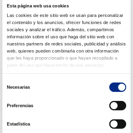
en invierno y cómo evitarlos
Esta página web usa cookies
Ene 30, 2026
|
Mantenimiento aire acondicionado
Las cookies de este sitio web se usan para personalizar
El aire acondicionado no es solo para el verano. Cada
el contenido y los anuncios, ofrecer funciones de redes
vez más viviendas y locales utilizan estos equipos para
sociales y analizar el tráfico. Además, compartimos
calefactar durante el invierno gracias a la bomba de
información sobre el uso que haga del sitio web con
calor. Sin embargo, un uso incorrecto puede provocar
nuestros partners de redes sociales, publicidad y análisis
un mayor consumo, menor confort e incluso averías....
web, quienes pueden combinarla con otra información
que les haya proporcionado o que hayan recopilado a
partir del uso que haya hecho de sus servicios.
Puede obtener más información, o bien conocer cómo
cambiar la configuración
AQUÍ.
Selección
Necesarias
de
consentimiento
Preferencias
Estadística