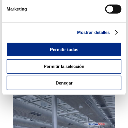
Mi aire acondicionado no calienta: causas y
soluciones
Marketing
Nov 3, 2025
|
Averías aire acondicionado
,
Mantenimiento aire acondicionado
Has encendido el aire acondicionado para calentar tu
Mostrar detalles
casa o local, pero el aire que sale no está tan caliente
como debería… o directamente no calienta. Es una
situación frecuente que puede deberse a distintas
Permitir todas
causas, desde un simple ajuste hasta una avería que...
Permitir la selección
Denegar